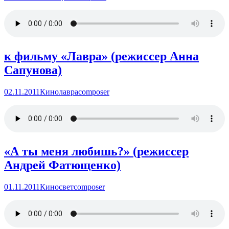
к фильму «Лавра» (режиссер Анна
Сапунова)
02.11.2011
Кино
лавра
composer
«А ты меня любишь?» (режиссер
Андрей Фатющенко)
01.11.2011
Кино
свет
composer