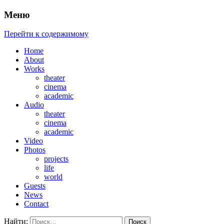
Меню
композитор
Ирина Белова
Перейти к содержимому
Home
About
Works
theater
cinema
academic
Audio
theater
cinema
academic
Video
Photos
projects
life
world
Guests
News
Contact
Найти: